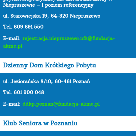
Niepruszewie – I poziom referencyjny
ul. Starowiejska 19,
64-320 Niepruszewo
Tel. 609 691 550
E-mail:
rejestracja.niepruszewo.nfz@fundacja-
akme.pl
Dzienny Dom Krótkiego Pobytu
ul. Jeziorańska 8/10,
60-461 Poznań
Tel. 601 900 048
E-mail:
ddkp.poznan@fundacja-akme.pl
Klub Seniora w Poznaniu