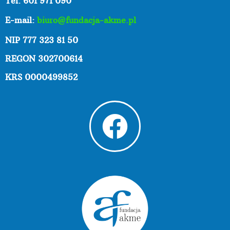
Tel. 601 971 090
E-mail:
biuro@fundacja-akme.pl
NIP 777 323 81 50
REGON 302700614
KRS 0000499852