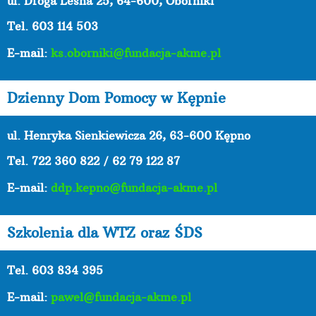
ul. Droga Leśna 25, 64-600, Oborniki
Tel. 603 114 503
E-mail:
ks.oborniki@fundacja-akme.pl
Dzienny Dom Pomocy w Kępnie
ul. Henryka Sienkiewicza 26, 63-600 Kępno
Tel.
722 360 822 / 62 79 122 87
E-mail:
ddp.kepno@fundacja-akme.pl
Szkolenia dla WTZ oraz ŚDS
Tel. 603 834 395
E-mail:
pawel@fundacja-akme.pl