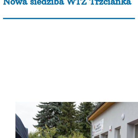
Nowa siedziba WTZ Trzcianka
Nowa siedziba WTZ
Trzcianka
Dziś oficjalnie otwarto nową siedzibę Warsztatu
Terapii Zajęciowej w Trzciance. Gratulacje dla
Uczestników, kadry i dla kierowniczki WTZ Katarzyny
Matuszczak w imieniu Fundacji AKME przekazały
Aleksandra Jagodzińska i Magda Jujeczka. Zachęcamy
do obejrzenia galerii zdjęć autorstwa Leszka
Malickiego.