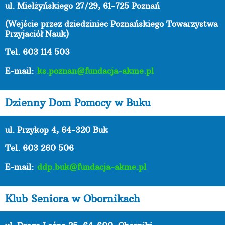
ul. Mielżyńskiego 27/29, 61-725 Poznań
(Wejście przez dziedziniec Poznańskiego Towarzystwa
Przyjaciół Nauk)
Tel. 603 114 503
E-mail:
ks.poznan@fundacja-akme.pl
Dzienny Dom Pomocy w Buku
ul. Przykop 4, 64-320 Buk
Tel. 603 260 506
E-mail:
ddp.buk@fundacja-akme.pl
Klub Seniora w Obornikach