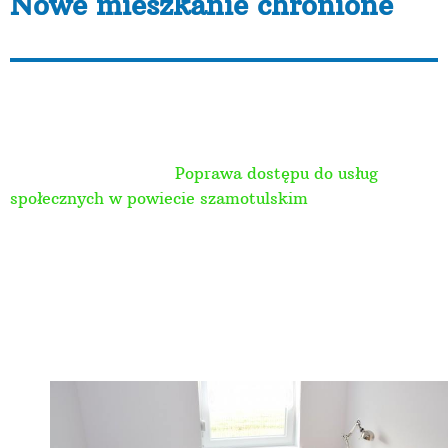
Nowe mieszkanie chronione
Nowe mieszkanie
chronione
W ramach projektu „
Poprawa dostępu do usług
społecznych w powiecie szamotulskim
” (projekt
realizowany w ramach Wielkopolskiego Regionalnego
Programu Operacyjnego na lata 2014-2020
współfinansowanego z Europejskiego Funduszu
Społecznego) w którym fundacja AKME jest
partnerem, lider projektu Powiatowe Centrum Pomocy
Rodzinie w Szamotułach zakupiło i wyposażyło lokal
mieszkalny przeznaczony na mieszkanie chronione.