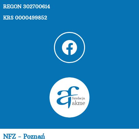
REGON 302700614
KRS 0000499852
NFZ - Poznań