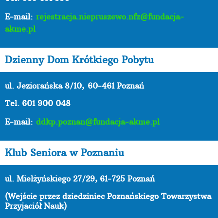
E-mail:
rejestracja.niepruszewo.nfz@fundacja-
akme.pl
Dzienny Dom Krótkiego Pobytu
ul. Jeziorańska 8/10,
60-461 Poznań
Tel. 601 900 048
E-mail:
ddkp.poznan@fundacja-akme.pl
Klub Seniora w Poznaniu
ul. Mielżyńskiego 27/29, 61-725 Poznań
(Wejście przez dziedziniec Poznańskiego Towarzystwa
Przyjaciół Nauk)