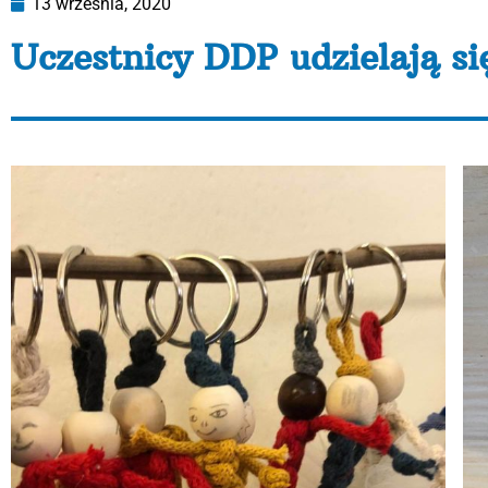
13 września, 2020
Uczestnicy DDP udzielają si
W mijającym tygodniu Uczestnicy Dziennego Domu Pom