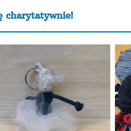
ę charytatywnie!
ocy AKME przygotowywali breloki na cele charytatywn