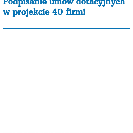
Podpisanie umów dotacyjnych
w projekcie 40 firm!
Podpisanie umów
dotacyjnych w
projekcie 40 firm!
W dniu dzisiejszym w Klubie Integracji Społecznej
Fundacji AKME w Poznaniu kolejne osoby podpisywały
⁯umowy dotacyjne na rozpoczęcie działalności
gospodarczej w ramach projektu „40 firm- Czas
Start!” współfinansowanego ze środków Unii
Europejskiej w ramach Europejskiego Funduszu
Społecznego (Wielkopolski Regionalny Program
Operacyjny
na lata 2014-2020).