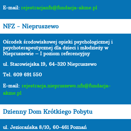
E-mail:
rejestracjanfz@fundacja-akme.pl
NFZ - Niepruszewo
Ośrodek środowiskowej opieki psychologicznej i
psychoterapeutycznej dla dzieci i młodzieży w
Niepruszewie – I poziom referencyjny
ul. Starowiejska 19,
64-320 Niepruszewo
Tel. 609 691 550
E-mail:
rejestracja.niepruszewo.nfz@fundacja-
akme.pl
Dzienny Dom Krótkiego Pobytu
ul. Jeziorańska 8/10,
60-461 Poznań