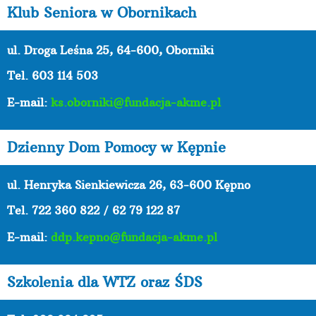
Klub Seniora w Obornikach
ul. Droga Leśna 25, 64-600, Oborniki
Tel. 603 114 503
E-mail:
ks.oborniki@fundacja-akme.pl
Dzienny Dom Pomocy w Kępnie
ul. Henryka Sienkiewicza 26, 63-600 Kępno
Tel.
722 360 822 / 62 79 122 87
E-mail:
ddp.kepno@fundacja-akme.pl
Szkolenia dla WTZ oraz ŚDS