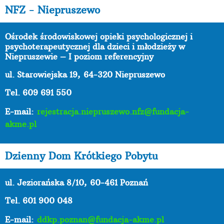
NFZ - Niepruszewo
Ośrodek środowiskowej opieki psychologicznej i
psychoterapeutycznej dla dzieci i młodzieży w
Niepruszewie – I poziom referencyjny
ul. Starowiejska 19,
64-320 Niepruszewo
Tel. 609 691 550
E-mail:
rejestracja.niepruszewo.nfz@fundacja-
akme.pl
Dzienny Dom Krótkiego Pobytu
ul. Jeziorańska 8/10,
60-461 Poznań
Tel. 601 900 048
E-mail:
ddkp.poznan@fundacja-akme.pl