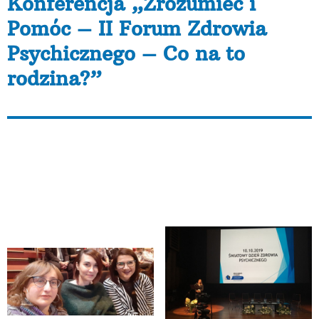
Konferencja „Zrozumieć i
Pomóc – II Forum Zdrowia
Psychicznego – Co na to
rodzina?”
10 października, w Centrum Kultury Zamek w
Poznaniu, odbyła się konferencja poświęcona zdrowiu
psychicznemu. Fundacja AKME była reprezentowana
przez koleżanki, pracujące w Środowiskowych
Centrach Zdrowia Psychicznego w Obornikach i
Poznaniu, (od lewej) Atenę, Ulę i Kasię.