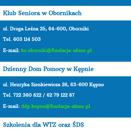
Klub Seniora w Obornikach
ul. Droga Leśna 25, 64-600, Oborniki
Tel. 603 114 503
E-mail:
ks.oborniki@fundacja-akme.pl
Dzienny Dom Pomocy w Kępnie
ul. Henryka Sienkiewicza 26, 63-600 Kępno
Tel.
722 360 822 / 62 79 122 87
E-mail:
ddp.kepno@fundacja-akme.pl
Szkolenia dla WTZ oraz ŚDS