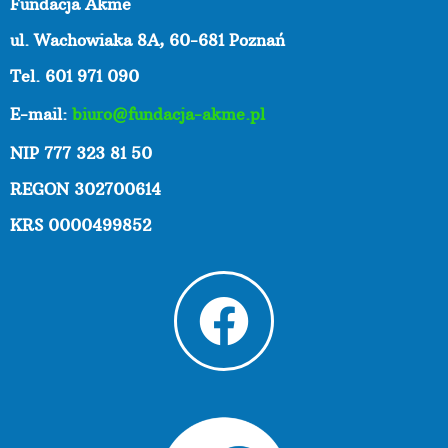
Fundacja Akme
ul. Wachowiaka 8A,
60-681 Poznań
Tel. 601 971 090
E-mail:
biuro@fundacja-akme.pl
NIP 777 323 81 50
REGON 302700614
KRS 0000499852