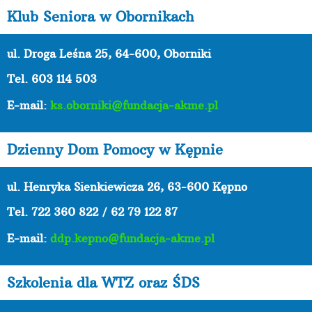
Klub Seniora w Obornikach
ul. Droga Leśna 25, 64-600, Oborniki
Tel. 603 114 503
E-mail:
ks.oborniki@fundacja-akme.pl
Dzienny Dom Pomocy w Kępnie
ul. Henryka Sienkiewicza 26, 63-600 Kępno
Tel.
722 360 822 / 62 79 122 87
E-mail:
ddp.kepno@fundacja-akme.pl
Szkolenia dla WTZ oraz ŚDS