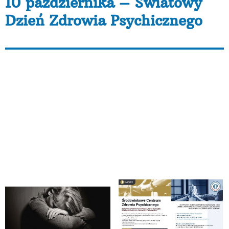
10 października – Światowy
Dzień Zdrowia Psychicznego
„Lekarz nie leczy złamania nogi, choroby nerek, płuc,
serca, lecz CHOREGO ze złamaną nogą, CHOREGO z
uszkodzeniem nerek itp. Pojęcie „chorej duszy” jest
równie fałszywe jak pojęcie „chorego ciała”. Mamy do
czynienia nie z chorym ciałem czy chorą duszą
(psychiką), ale z chorym CZŁOWIEKIEM”
–
profesor Antoni Kępiński, „Rytm życia”
Fundacja AKME jest partnerem w dwóch projektach
tworzących ŚRODOWISKOWE CENTRA ZDROWIA
PSYCHICZNEGO w Poznaniu i Powiecie Obornickim.