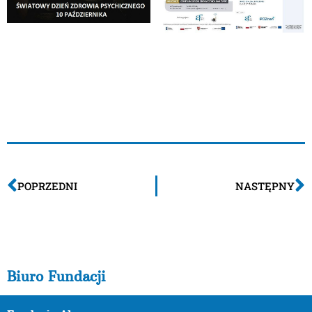
Więcej o naszych działaniach: https://fundacja-
akme.pl/srodowiskowe-centrum-zdrowia-
psychicznego/
POPRZEDNI
NASTĘPNY
Biuro Fundacji