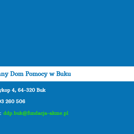
nny Dom Pomocy w Buku
zykop 4, 64-320 Buk
03 260 506
l:
ddp.buk@fundacja-akme.pl