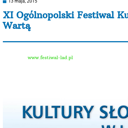
13 maja, 2015
XI Ogólnopolski Festiwal Ku
Wartą
W najbliższych dniach 6 i 7 czerwca odbędzie się XI Ogó
Na stronie
www.festiwal-lad.pl
w zakładce aktualności 
Zapraszamy- my też tam będziemy!