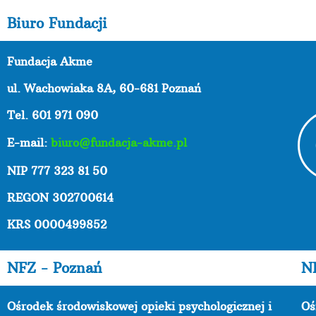
Biuro Fundacji
Fundacja Akme
ul. Wachowiaka 8A,
60-681 Poznań
Tel. 601 971 090
E-mail:
biuro@fundacja-akme.pl
NIP 777 323 81 50
REGON 302700614
KRS 0000499852
NFZ - Poznań
N
Ośrodek środowiskowej opieki psychologicznej i
Oś