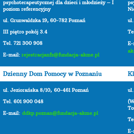
psychoterapeutycznej dla dzieci i młodzieży – I
ps
poziom referencyjny
Ni
ul. Grunwaldzka 19, 60-782 Poznań
ul
III piętro pokój 3.4
Te
Tel. 721 300 908
E-
ak
E-mail:
rejestracjanfz@fundacja-akme.pl
Dzienny Dom Pomocy w Poznaniu
Kl
ul. Jeziorańska 8/10,
60-461 Poznań
ul
Tel. 601 900 048
(W
To
E-mail:
ddkp.poznan@fundacja-akme.pl
Te
E-