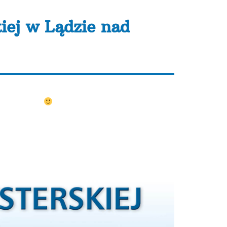
kiej w Lądzie nad
Lądzie nad Wartą
i w okolicy