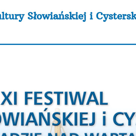
ltury Słowiańskiej i Cysters
lnopolski Festiwal Kultury Słowiańskiej i Cysterskiej w 
znajdziecie plan imprezy wraz z noclegami i restauracjam