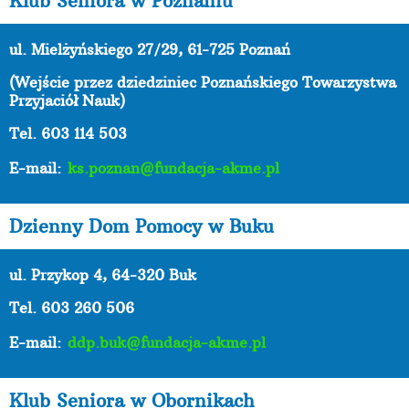
Klub Seniora w Poznaniu
ul. Mielżyńskiego 27/29, 61-725 Poznań
(Wejście przez dziedziniec Poznańskiego Towarzystwa
Przyjaciół Nauk)
Tel. 603 114 503
E-mail:
ks.poznan@fundacja-akme.pl
Dzienny Dom Pomocy w Buku
ul. Przykop 4, 64-320 Buk
Tel. 603 260 506
E-mail:
ddp.buk@fundacja-akme.pl
Klub Seniora w Obornikach