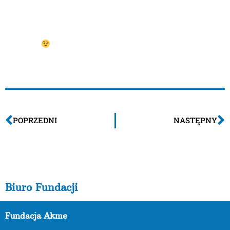
naszej fundacji. Już nie możemy doczekać się
następnego, a kto wie… Może za rok więcej osób
będzie miało okazję spróbować pączków naszego
wyrobu?
POPRZEDNI
NASTĘPNY
Biuro Fundacji
Fundacja Akme