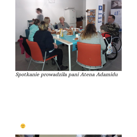
Spotkanie prowadziła pani Atena Adamidu
Kolejną rzeczą którą wypada się pochwalić było
świętowanie w Dziennym Domu Pomocy przy ulicy
Mielżyńskiego, gdzie jego uczestnicy uznali, że pączki
robione samodzielnie są lepsze niż „kupne”. Czy mieli
racje? Naszym zdaniem jak najbardziej, a puste
talerze i błogie gładzenia brzuchów mówiły same za
siebie!