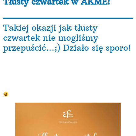
Tłusty czwartek w AKME!
Takiej okazji jak tłusty
czwartek nie mogliśmy
przepuścić…;) Działo się sporo!
Na początku musimy pochwalić się świętowaniem w
Klubie Integracji Społecznej przy ulicy Bolka 8B! Na
naszym tłustoczwartkowym spotkaniu zebrała się
spora grupa pączkowych amatorów. Nie zabrakło
rozmów, kawy i herbaty no i oczywiście – PĄCZKÓW!