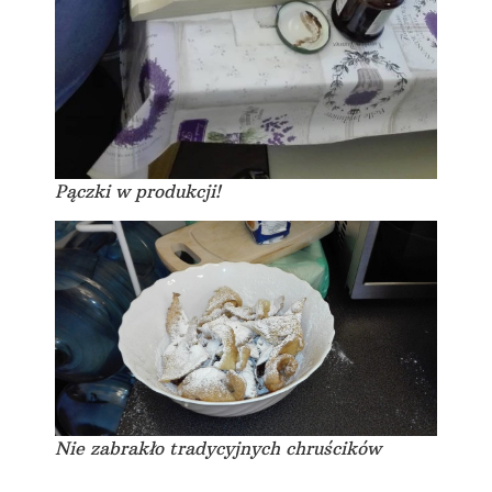
Pączki w produkcji!
Nie zabrakło tradycyjnych chruścików
Ten tłusty czwartek był bodaj największym w historii