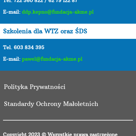
Tel.
722 360 822 / 62 79 122 87
E-mail:
ddp.kepno@fundacja-akme.pl
Szkolenia dla WTZ oraz ŚDS
Tel. 603 834 395
E-mail:
pawel@fundacja-akme.pl
Polityka Prywatności
Standardy Ochrony Małoletnich
Copyright 2023 © Wszystkie prawa zastrzeżone