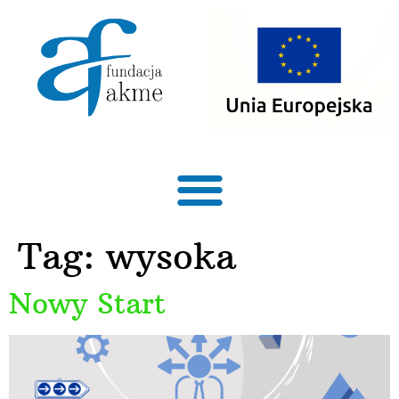
treści
Tag:
wysoka
Nowy Start