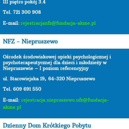
III piętro pokój 3.4
Tel. 721 300 908
E-mail:
rejestracjanfz@fundacja-akme.pl
NFZ - Niepruszewo
Ośrodek środowiskowej opieki psychologicznej i
psychoterapeutycznej dla dzieci i młodzieży w
Niepruszewie – I poziom referencyjny
ul. Starowiejska 19,
64-320 Niepruszewo
Tel. 609 691 550
E-mail:
rejestracja.niepruszewo.nfz@fundacja-
akme.pl
Dzienny Dom Krótkiego Pobytu