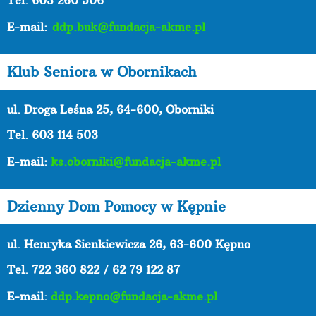
Tel. 603 260 506
E-mail:
ddp.buk@fundacja-akme.pl
Klub Seniora w Obornikach
ul. Droga Leśna 25, 64-600, Oborniki
Tel. 603 114 503
E-mail:
ks.oborniki@fundacja-akme.pl
Dzienny Dom Pomocy w Kępnie
ul. Henryka Sienkiewicza 26, 63-600 Kępno
Tel.
722 360 822 / 62 79 122 87
E-mail:
ddp.kepno@fundacja-akme.pl