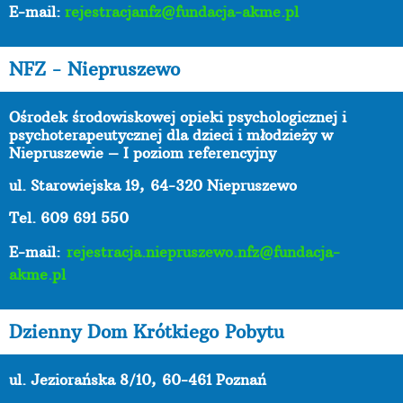
E-mail:
rejestracjanfz@fundacja-akme.pl
NFZ - Niepruszewo
Ośrodek środowiskowej opieki psychologicznej i
psychoterapeutycznej dla dzieci i młodzieży w
Niepruszewie – I poziom referencyjny
ul. Starowiejska 19,
64-320 Niepruszewo
Tel. 609 691 550
E-mail:
rejestracja.niepruszewo.nfz@fundacja-
akme.pl
Dzienny Dom Krótkiego Pobytu
ul. Jeziorańska 8/10,
60-461 Poznań