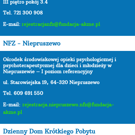
III piętro pokój 3.4
Tel. 721 300 908
E-mail:
rejestracjanfz@fundacja-akme.pl
NFZ - Niepruszewo
Ośrodek środowiskowej opieki psychologicznej i
psychoterapeutycznej dla dzieci i młodzieży w
Niepruszewie – I poziom referencyjny
ul. Starowiejska 19,
64-320 Niepruszewo
Tel. 609 691 550
E-mail:
rejestracja.niepruszewo.nfz@fundacja-
akme.pl
Dzienny Dom Krótkiego Pobytu