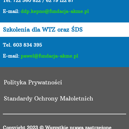
Tel.
722 360 822 / 62 79 122 87
E-mail:
ddp.kepno@fundacja-akme.pl
Szkolenia dla WTZ oraz ŚDS
Tel. 603 834 395
E-mail:
pawel@fundacja-akme.pl
Polityka Prywatności
Standardy Ochrony Małoletnich
Copyright 2023 © Wszystkie prawa zastrzeżone