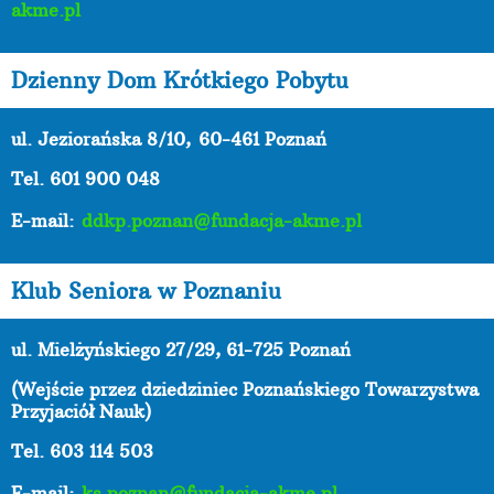
akme.pl
Dzienny Dom Krótkiego Pobytu
ul. Jeziorańska 8/10,
60-461 Poznań
Tel. 601 900 048
E-mail:
ddkp.poznan@fundacja-akme.pl
Klub Seniora w Poznaniu
ul. Mielżyńskiego 27/29, 61-725 Poznań
(Wejście przez dziedziniec Poznańskiego Towarzystwa
Przyjaciół Nauk)
Tel. 603 114 503
E-mail:
ks.poznan@fundacja-akme.pl