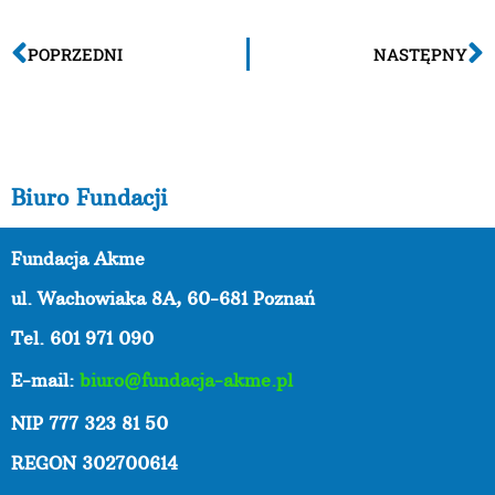
POPRZEDNI
NASTĘPNY
Biuro Fundacji
Fundacja Akme
ul. Wachowiaka 8A,
60-681 Poznań
Tel. 601 971 090
E-mail:
biuro@fundacja-akme.pl
NIP 777 323 81 50
REGON 302700614