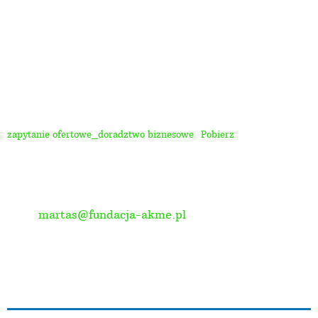
doradców do złożenia oferty dotyczącej
przeprowadzenia doradztwa indywidualnego w
zakresie przygotowania biznesplanu.
Szczegóły zapytania ofertowego znajdują się w
załączniku. Oferty należy składać do dnia 20 marca
2020 roku.
zapytanie ofertowe_doradztwo biznesowe
Pobierz
Biuro projektu:
Ul. Piwna 12/7
91-003 Łódź
Tel. 601 972 262
Mail:
martas@fundacja-akme.pl
Okres realizacji projektu
01.10.2019-31.05.2021