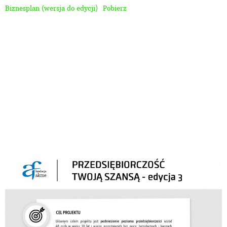
Biznesplan (wersja do edycji)
Pobierz
Głównym celem projektu jest podniesienie poziomu
przedsiębiorczości wśród 48 osób w wieku 30 lat i
więcej, pozostających bez pracy: bezrobotnych i
biernych zawodowo, zamierzających rozpocząć
prowadzenie działalności gospodarczej,
zamieszkujących na terenie woj. Łódzkiego w
najtrudniejszej sytuacji na rynku – w tym:
osoby w wieku 50 lat i więcej,
osoby długotrwale bezrobotne,
osoby z niepełnosprawnościami,
osoby o niskich kwalifikacjach.