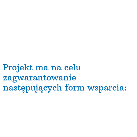
Efekty projektu
Dzięki środkom EFS uczestnicy nabędą kompetencje
niezbędne do założenia i prowadzenia działalności
gospodarczej, 38 z nich założy działalność gospodarczą
i poprowadzi ją przez minimum 12 miesięcy. W wyniku
działalności przedsiębiorstw utworzonych zostanie 38
nowych miejsc pracy ( w ramach samozatrudnienia),
co doprowadzi do ograniczenia bezrobocia.
Projekt ma na celu
zagwarantowanie
następujących form wsparcia:
Rozmowa z doradcą zawodowym w celu zbadania
predyspozycji do samodzielnego założenia i
prowadzenia działalności gospodarczej;
Realizacja wsparcia szkoleniowo-doradczego
przygotowującego do założenia i prowadzenia
działalności gospodarczej;