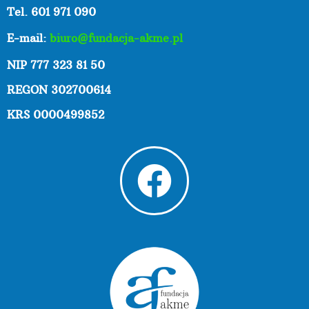
Tel. 601 971 090
E-mail:
biuro@fundacja-akme.pl
NIP 777 323 81 50
REGON 302700614
KRS 0000499852