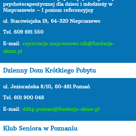
psychoterapeutycznej dla dzieci i młodzieży w
Niepruszewie – I poziom referencyjny
ul. Starowiejska 19,
64-320 Niepruszewo
Tel. 609 691 550
E-mail:
rejestracja.niepruszewo.nfz@fundacja-
akme.pl
Dzienny Dom Krótkiego Pobytu
ul. Jeziorańska 8/10,
60-461 Poznań
Tel. 601 900 048
E-mail:
ddkp.poznan@fundacja-akme.pl
Klub Seniora w Poznaniu