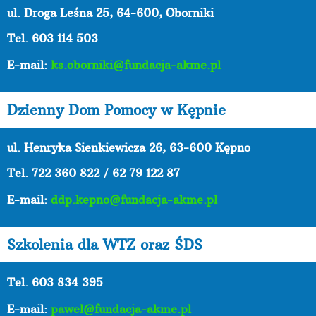
ul. Droga Leśna 25, 64-600, Oborniki
Tel. 603 114 503
E-mail:
ks.oborniki@fundacja-akme.pl
Dzienny Dom Pomocy w Kępnie
ul. Henryka Sienkiewicza 26, 63-600 Kępno
Tel.
722 360 822 / 62 79 122 87
E-mail:
ddp.kepno@fundacja-akme.pl
Szkolenia dla WTZ oraz ŚDS
Tel. 603 834 395
E-mail:
pawel@fundacja-akme.pl