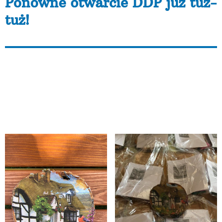
Ponowne otwarcie DDP już tuż-
tuż!
W maju Uczestnicy Dziennego Domu Pomocy AKME w
Poznaniu w ramach zajęć autoterapeutycznych (Izo
wielkie dzięki!) w swoich domach wykonywali różne
cuda: magiczne motyle, obrazki na brzozowych
krążkach, klamerkowe magnesiki. Od 15 czerwca
wracamy do Domu na Mielżyńskiego, na żywo nie on
line i nie wysyłkowo. Damy radę!