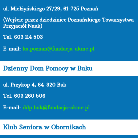
ul. Mielżyńskiego 27/29, 61-725 Poznań
(Wejście przez dziedziniec Poznańskiego Towarzystwa
Przyjaciół Nauk)
Tel. 603 114 503
E-mail:
ks.poznan@fundacja-akme.pl
Dzienny Dom Pomocy w Buku
ul. Przykop 4, 64-320 Buk
Tel. 603 260 506
E-mail:
ddp.buk@fundacja-akme.pl
Klub Seniora w Obornikach