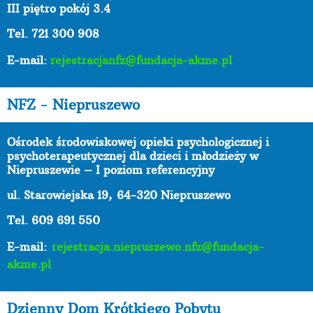
III piętro pokój 3.4
Tel. 721 300 908
E-mail:
rejestracjanfz@fundacja-akme.pl
NFZ - Niepruszewo
Ośrodek środowiskowej opieki psychologicznej i
psychoterapeutycznej dla dzieci i młodzieży w
Niepruszewie – I poziom referencyjny
ul. Starowiejska 19,
64-320 Niepruszewo
Tel. 609 691 550
E-mail:
rejestracja.niepruszewo.nfz@fundacja-
akme.pl
Dzienny Dom Krótkiego Pobytu