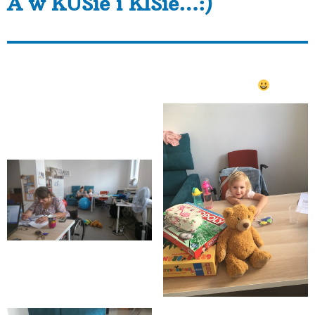
A w KUSie i KISie…:)
W Klubie Umiejętności Społecznej (Ula i Kasia) i
Klubie Integracji Społecznej (Atena) w Poznaniu
pojawiło się wsparcie dla naszych koleżanek.