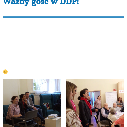
Ważny gość w DDP!
Dzisiaj w Dziennym Domu Pomocy AKME mieliśmy
gościa. Odwiedziła nas pani Cinzia Masina z Dyrekcji
Generalnej ds. Zatrudnienia, Spraw Społecznych i
Włączenia Społecznego Komisji Europejskiej.
Towarzyszyli jej pracownicy Departamentu Wdrażania
Europejskiego Funduszu Społecznego Urzędu
Marszałkowskiego Województwa Wielkopolskiego w
Poznaniu. Zapraszamy do krótkiej foto-relacji poniżej.