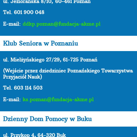
ul. Jeziorańska 8/10,
60-461 Poznań
Tel. 601 900 048
E-mail:
ddkp.poznan@fundacja-akme.pl
Klub Seniora w Poznaniu
ul. Mielżyńskiego 27/29, 61-725 Poznań
(Wejście przez dziedziniec Poznańskiego Towarzystwa
Przyjaciół Nauk)
Tel. 603 114 503
E-mail:
ks.poznan@fundacja-akme.pl
Dzienny Dom Pomocy w Buku
ul. Przykop 4, 64-320 Buk