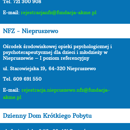
Tel. 721 300 908
E-mail:
rejestracjanfz@fundacja-akme.pl
NFZ - Niepruszewo
Ośrodek środowiskowej opieki psychologicznej i
psychoterapeutycznej dla dzieci i młodzieży w
Niepruszewie – I poziom referencyjny
ul. Starowiejska 19,
64-320 Niepruszewo
Tel. 609 691 550
E-mail:
rejestracja.niepruszewo.nfz@fundacja-
akme.pl
Dzienny Dom Krótkiego Pobytu