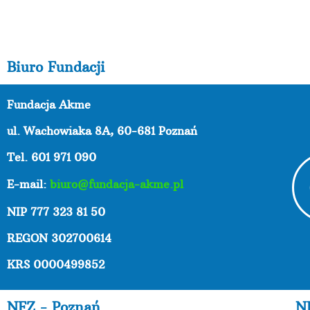
Biuro Fundacji
Fundacja Akme
ul. Wachowiaka 8A,
60-681 Poznań
Tel. 601 971 090
E-mail:
biuro@fundacja-akme.pl
NIP 777 323 81 50
REGON 302700614
KRS 0000499852
NFZ - Poznań
N