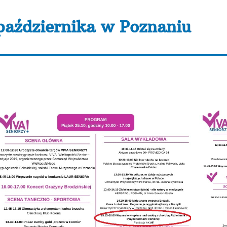
 października w Poznaniu
będzie. Zapraszamy do stoiska nr 68 (bezpieczne sąsied
piątek 25. października o 15:15 wykład kierującej DDP
cji”, a w sobotę 26. października o 15:15 wykład Anety J
o zrobić aby umysł nie poszedł na emeryturę”. Do zobac