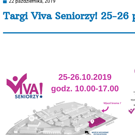
22 października, 2019
Targi Viva Seniorzy! 25-26
Fundacja AKME prowadząca Dzienny Dom Pomocy też tam 
ramach Targów w sali wykładowej w pawilonie 3 MTP w 
nad osobą z chorobą Alzheimera i innymi formami demen
współpracującej z naszym DDP) „Gimnastyka umysłu – c