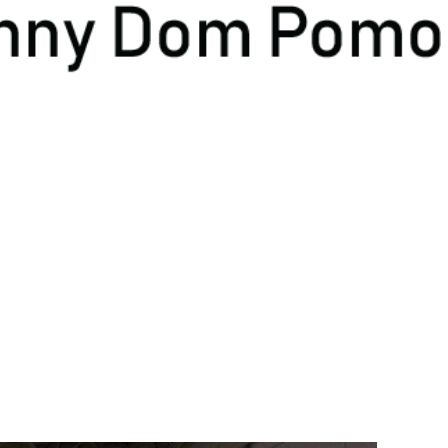
arciem – wszystko dopięte na ostatni guzik!