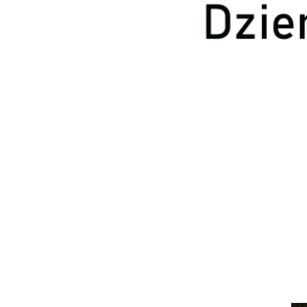
A tak wygląda nasze stoisko, ostatnie chwile przed otw