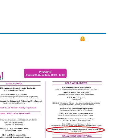
ztwo obok stoiska Policji i NBP
). W
 AKME Anety Jędrejko „Wsparcie w opiece
ędrejko i Anny Kołodziej (psycholożki
zenia!