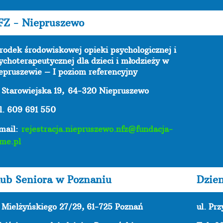
FZ - Niepruszewo
rodek środowiskowej opieki psychologicznej i
ychoterapeutycznej dla dzieci i młodzieży w
epruszewie – I poziom referencyjny
. Starowiejska 19,
64-320 Niepruszewo
l. 609 691 550
mail:
rejestracja.niepruszewo.nfz@fundacja-
me.pl
ub Seniora w Poznaniu
Dzie
. Mielżyńskiego 27/29, 61-725 Poznań
ul. Pr