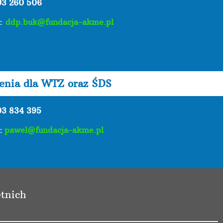
03 260 506
l:
ddp.buk@fundacja-akme.pl
lenia dla WTZ oraz ŚDS
03 834 395
l:
pawel@fundacja-akme.pl
tnich