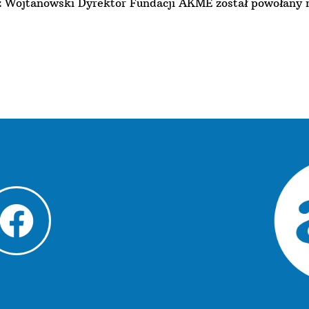
 Wojtanowski Dyrektor Fundacji AKME został powołany n