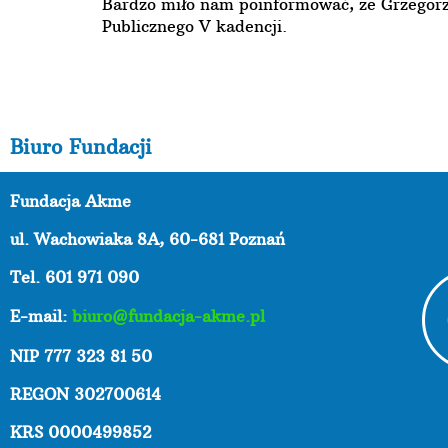
Bardzo miło nam poinformować, że Grzegorz
Publicznego V kadencji.
Biuro Fundacji
Fundacja Akme
ul. Wachowiaka 8A,
60-681 Poznań
Tel. 601 971 090
E-mail:
biuro@fundacja-akme.pl
NIP 777 323 81 50
REGON 302700614
KRS 0000499852