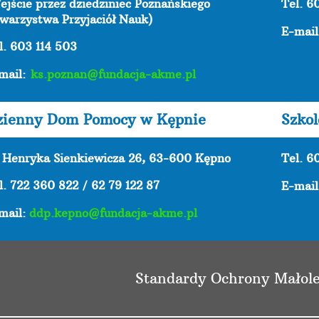
ejście przez dziedziniec Poznańskiego
Tel. 6
warzystwa Przyjaciół Nauk)
E-mai
l. 603 114 503
mail:
ks.poznan@fundacja-akme.pl
zienny Dom Pomocy w Kępnie
Szko
. Henryka Sienkiewicza 26, 63-600 Kępno
Tel. 6
l. 722 360 822 / 62 79 122 87
E-mai
mail:
ddp.kepno@fundacja-akme.pl
Standardy Ochrony Małole