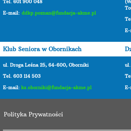
Tel. 601 900 048
(W
To
E-mail:
ddkp.poznan@fundacja-akme.pl
Te
E-
Klub Seniora w Obornikach
D
ul. Droga Leśna 25, 64-600, Oborniki
ul
Tel. 603 114 503
Te
E-mail:
ks.oborniki@fundacja-akme.pl
E-
Polityka Prywatności