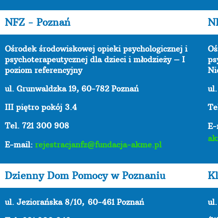
NFZ - Poznań
N
Ośrodek środowiskowej opieki psychologicznej i
Oś
psychoterapeutycznej dla dzieci i młodzieży – I
ps
poziom referencyjny
Ni
ul. Grunwaldzka 19, 60-782 Poznań
ul
III piętro pokój 3.4
Te
Tel. 721 300 908
E-
ak
E-mail:
rejestracjanfz@fundacja-akme.pl
Dzienny Dom Pomocy w Poznaniu
Kl
ul. Jeziorańska 8/10,
60-461 Poznań
ul