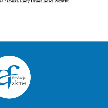
a członka Rady Działalności Pożytku