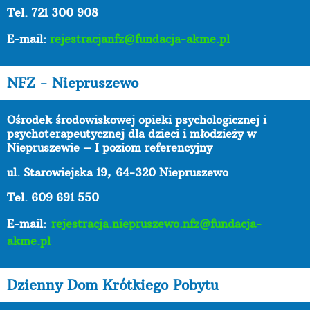
Tel. 721 300 908
E-mail:
rejestracjanfz@fundacja-akme.pl
NFZ - Niepruszewo
Ośrodek środowiskowej opieki psychologicznej i
psychoterapeutycznej dla dzieci i młodzieży w
Niepruszewie – I poziom referencyjny
ul. Starowiejska 19,
64-320 Niepruszewo
Tel. 609 691 550
E-mail:
rejestracja.niepruszewo.nfz@fundacja-
akme.pl
Dzienny Dom Krótkiego Pobytu