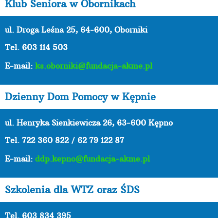
Klub Seniora w Obornikach
ul. Droga Leśna 25, 64-600, Oborniki
Tel. 603 114 503
E-mail:
ks.oborniki@fundacja-akme.pl
Dzienny Dom Pomocy w Kępnie
ul. Henryka Sienkiewicza 26, 63-600 Kępno
Tel.
722 360 822 / 62 79 122 87
E-mail:
ddp.kepno@fundacja-akme.pl
Szkolenia dla WTZ oraz ŚDS
Tel. 603 834 395