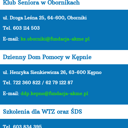
Klub Seniora w Obornikach
ul. Droga Leśna 25, 64-600, Oborniki
Tel. 603 114 503
E-mail:
ks.oborniki@fundacja-akme.pl
Dzienny Dom Pomocy w Kępnie
ul. Henryka Sienkiewicza 26, 63-600 Kępno
Tel.
722 360 822 / 62 79 122 87
E-mail:
ddp.kepno@fundacja-akme.pl
Szkolenia dla WTZ oraz ŚDS
Tel. 603 834 395