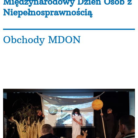
Międzynarodowy Dzień Osób z
Niepełnosprawnością
Obchody MDON
Gościnnie w Centrum Kultury i Edukacji w Kwilczu, na
uroczystości Warsztatu Terapii Zajęciowej
Stowarzyszenia TĘCZA z Kwilcza. Fantastyczny
spektakl przygotowany przez uczestników WTZ wraz z
kadrą, pt. „Stworzenie Świata”.