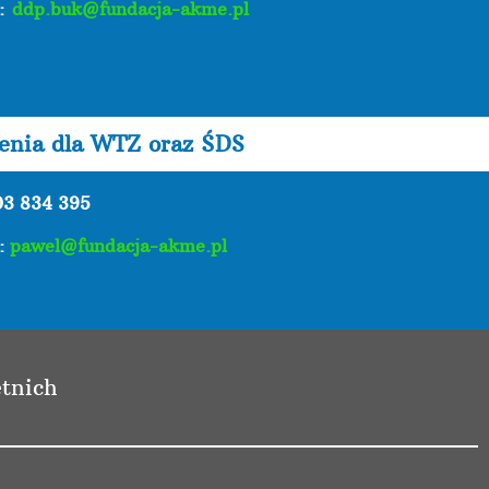
l:
ddp.buk@fundacja-akme.pl
lenia dla WTZ oraz ŚDS
03 834 395
l:
pawel@fundacja-akme.pl
tnich