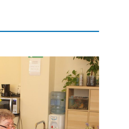
t jednym z najpiękniejszych widoków.
ił się zapach polnych kwiatów,