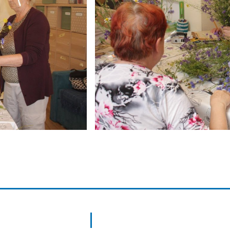
 przydrożnych rowów:)