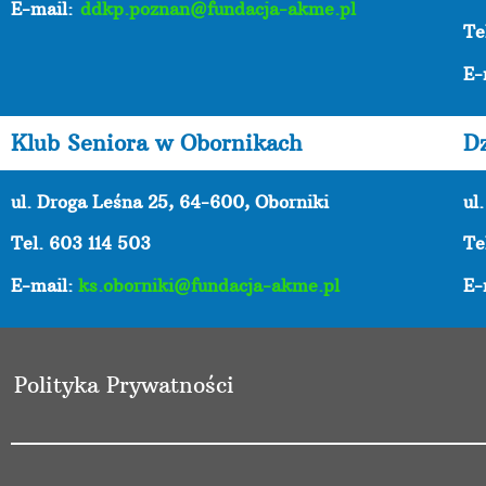
E-mail:
ddkp.poznan@fundacja-akme.pl
Te
E-
Klub Seniora w Obornikach
D
ul. Droga Leśna 25, 64-600, Oborniki
ul
Tel. 603 114 503
Te
E-mail:
ks.oborniki@fundacja-akme.pl
E-
Polityka Prywatności