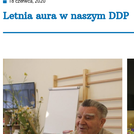
18 czerwca, 2020
Letnia aura w naszym DDP
Kilka dni temu jedna z naszych Pań Uczestniczka Dzie
Wspominała o tym jak jako młoda dziewczyna plotła wi
układaliśmy bukiety i robiłyśmy wianki:)