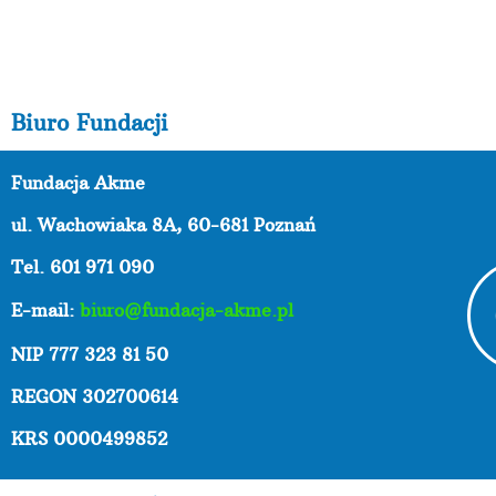
Biuro Fundacji
Fundacja Akme
ul. Wachowiaka 8A,
60-681 Poznań
Tel. 601 971 090
E-mail:
biuro@fundacja-akme.pl
NIP 777 323 81 50
REGON 302700614
KRS 0000499852