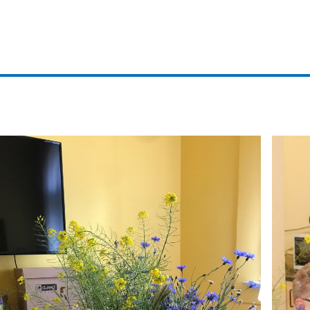
nnego Domu Pomocy AKME wspomniała, że polska łąka jes
anki z polnych kwiatów… więc dziś w naszym Domu roznos