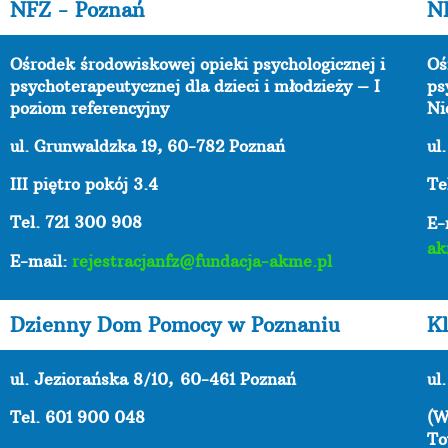
NFZ - Poznań
N
Ośrodek środowiskowej opieki psychologicznej i
Oś
psychoterapeutycznej dla dzieci i młodzieży – I
ps
poziom referencyjny
Ni
ul. Grunwaldzka 19, 60-782 Poznań
ul
III piętro pokój 3.4
Te
Tel. 721 300 908
E-
ak
E-mail:
rejestracjanfz@fundacja-akme.pl
Dzienny Dom Pomocy w Poznaniu
Kl
ul. Jeziorańska 8/10,
60-461 Poznań
ul
Tel. 601 900 048
(W
To