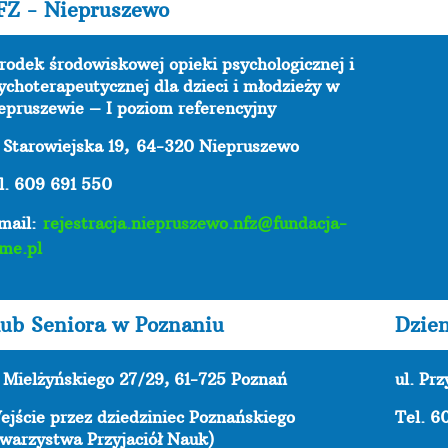
FZ - Niepruszewo
rodek środowiskowej opieki psychologicznej i
ychoterapeutycznej dla dzieci i młodzieży w
epruszewie – I poziom referencyjny
. Starowiejska 19,
64-320 Niepruszewo
l. 609 691 550
mail:
rejestracja.niepruszewo.nfz@fundacja-
me.pl
ub Seniora w Poznaniu
Dzie
. Mielżyńskiego 27/29, 61-725 Poznań
ul. Pr
ejście przez dziedziniec Poznańskiego
Tel. 6
warzystwa Przyjaciół Nauk)