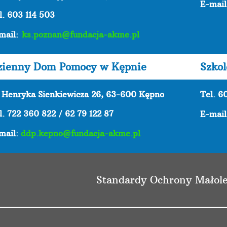
E-mai
l. 603 114 503
mail:
ks.poznan@fundacja-akme.pl
zienny Dom Pomocy w Kępnie
Szko
. Henryka Sienkiewicza 26, 63-600 Kępno
Tel. 6
l. 722 360 822 / 62 79 122 87
E-mai
mail:
ddp.kepno@fundacja-akme.pl
Standardy Ochrony Małole