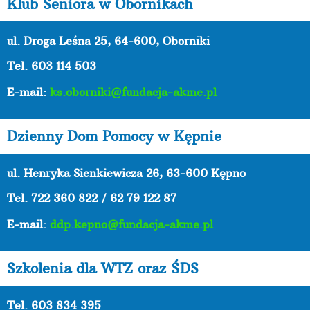
Klub Seniora w Obornikach
ul. Droga Leśna 25, 64-600, Oborniki
Tel. 603 114 503
E-mail:
ks.oborniki@fundacja-akme.pl
Dzienny Dom Pomocy w Kępnie
ul. Henryka Sienkiewicza 26, 63-600 Kępno
Tel.
722 360 822 / 62 79 122 87
E-mail:
ddp.kepno@fundacja-akme.pl
Szkolenia dla WTZ oraz ŚDS
Tel. 603 834 395