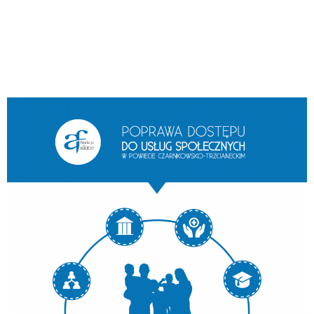
rehabilitacji, regularne ćwiczenia
fizjoterapeutyczne/rehabilitacyjne.
Całkowita wartość projektu: 2.000.000,00 PLN
Kwota dofinansowania: 1.900.000,00 PLN