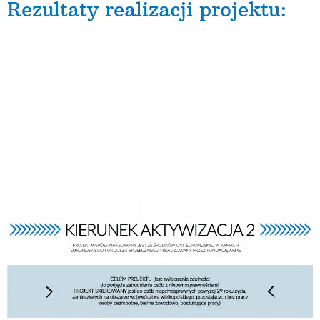
Rezultaty realizacji projektu:
uzyskanie kwalifikacji po opuszczeniu programu
przez min. 30% uczestników
projektu
podjęcie pracy (w tym na własny rachunek) po
opuszczeniu programu przez min. 22%
uczestników projektu
osiągnięcie wskaźników efektywności
zatrudnieniowej
Całkowita wartość projektu:
909.444 PLN
Kwota dofinansowania:
863.966 PLN