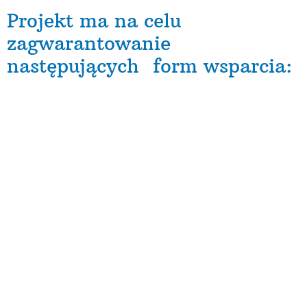
Projekt ma na celu
zagwarantowanie
następujących form wsparcia:
Spotkania indywidualne z doradcą zawodowym i
opracowanie indywidualnego planu
działania.
Indywidualne i grupowe poradnictwo zawodowe
Szkolenia zawodowe wraz ze stypendium
szkoleniowym
3-miesięczne staże wraz ze stypendium
stażowym
Pośrednictwo pracy
Zwrot kosztów dojazdów na zajęcia w ramach
projektu
Dodatkowo dla części uczestników/czek
przewidziano wsparcie psychologiczno –
doradcze