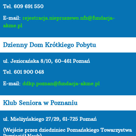
Tel. 609 691 550
E-mail:
rejestracja.niepruszewo.nfz@fundacja-
akme.pl
Dzienny Dom Krótkiego Pobytu
ul. Jeziorańska 8/10,
60-461 Poznań
Tel. 601 900 048
E-mail:
ddkp.poznan@fundacja-akme.pl
Klub Seniora w Poznaniu
ul. Mielżyńskiego 27/29, 61-725 Poznań
(Wejście przez dziedziniec Poznańskiego Towarzystwa
Przyjaciół Nauk)