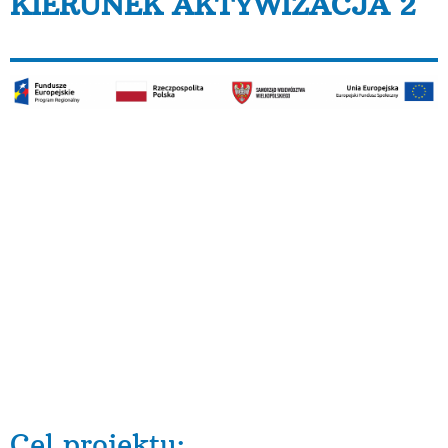
KIERUNEK AKTYWIZACJA 2
Druga edycja
projektu!
Projekt pt. „Kierunek – aktywizacja 2” jest
realizowany w ramach Osi Priorytetowej 6 Rynek
pracy, Działania 6.2 Aktywizacja zawodowa
Wielkopolskiego Regionalnego Programu
Operacyjnego na lata 2014-2020 i jest
współfinansowany ze środków Unii Europejskiej w
ramach Europejskiego Funduszu Społecznego. Okres
realizacji projektu: 01.08.2018 – 30.11.2019 Projekt
realizowany jest przez Fundację AKME.
Cel projektu: