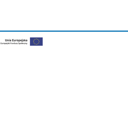
24-060A/16, jest realizowany w ramach Osi priorytetowe
wnej integracji osób i grup zagrożonych wykluczeniem s
 i jest współfinansowany ze środków Unii Europejskiej 
rania Działań Twórczych Osób Niepełnosprawnych „UNIKA