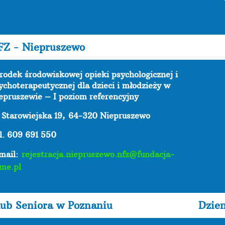
FZ - Niepruszewo
rodek środowiskowej opieki psychologicznej i
ychoterapeutycznej dla dzieci i młodzieży w
epruszewie – I poziom referencyjny
. Starowiejska 19,
64-320 Niepruszewo
l. 609 691 550
mail:
rejestracja.niepruszewo.nfz@fundacja-
me.pl
ub Seniora w Poznaniu
Dzie