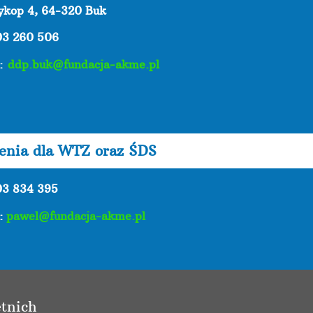
zykop 4, 64-320 Buk
03 260 506
l:
ddp.buk@fundacja-akme.pl
lenia dla WTZ oraz ŚDS
03 834 395
l:
pawel@fundacja-akme.pl
tnich