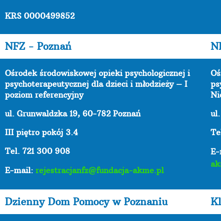
KRS 0000499852
NFZ - Poznań
N
Ośrodek środowiskowej opieki psychologicznej i
Oś
psychoterapeutycznej dla dzieci i młodzieży – I
ps
poziom referencyjny
Ni
ul. Grunwaldzka 19, 60-782 Poznań
ul
III piętro pokój 3.4
Te
Tel. 721 300 908
E-
ak
E-mail:
rejestracjanfz@fundacja-akme.pl
Dzienny Dom Pomocy w Poznaniu
Kl