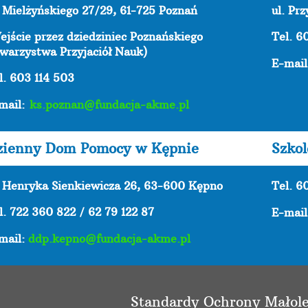
. Mielżyńskiego 27/29, 61-725 Poznań
ul. Pr
ejście przez dziedziniec Poznańskiego
Tel. 6
warzystwa Przyjaciół Nauk)
E-mai
l. 603 114 503
mail:
ks.poznan@fundacja-akme.pl
zienny Dom Pomocy w Kępnie
Szko
. Henryka Sienkiewicza 26, 63-600 Kępno
Tel. 6
l. 722 360 822 / 62 79 122 87
E-mai
mail:
ddp.kepno@fundacja-akme.pl
Standardy Ochrony Małole