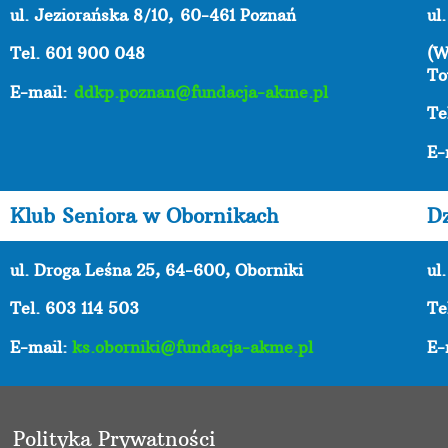
ul. Jeziorańska 8/10,
60-461 Poznań
ul
Tel. 601 900 048
(W
To
E-mail:
ddkp.poznan@fundacja-akme.pl
Te
E-
Klub Seniora w Obornikach
D
ul. Droga Leśna 25, 64-600, Oborniki
ul
Tel. 603 114 503
Te
E-mail:
ks.oborniki@fundacja-akme.pl
E-
Polityka Prywatności