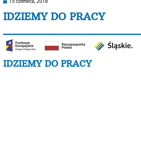
15 czerwca, 2018
IDZIEMY DO PRACY
IDZIEMY DO PRACY
Projekt pt. „IDZIEMY DO PRACY”, numer RPSL.09.01.05-
Aktywna Integracja, Poddziałania 9.1.5 Programy akty
Operacyjnego Województwa Śląskiego na lata 2014-2020
Społecznego.
Okres realizacji projektu:
01.02.2017 – 31.12.2018
Projekt realizowany jest przez Stowarzyszenie Wspie