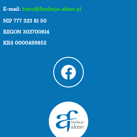
E-mail:
biuro@fundacja-akme.pl
NIP 777 323 81 50
REGON 302700614
KRS 0000499852