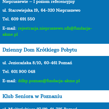
Niepruszewie – I poziom referencyjny
ul. Starowiejska 19,
64-320 Niepruszewo
Tel. 609 691 550
E-mail:
rejestracja.niepruszewo.nfz@fundacja-
akme.pl
Dzienny Dom Krótkiego Pobytu
ul. Jeziorańska 8/10,
60-461 Poznań
Tel. 601 900 048
E-mail:
ddkp.poznan@fundacja-akme.pl
Klub Seniora w Poznaniu