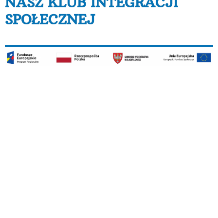
NASZ KLUB INTEGRACJI
SPOŁECZNEJ
Projekt pt. „Nasz Klub Integracji Społecznej” jest
realizowany w ramach Osi Priorytetowej 7.Włączenie
społeczne, Działania 7.1 Aktywna integracja,
Poddziałanie 7.1.2 Aktywna integracja – projekty
konkursowe Wielkopolskiego Regionalnego Programu
Operacyjnego na lata 2014-2020 i jest
współfinansowany ze środków Unii Europejskiej w
ramach Europejskiego Funduszu Społecznego.
Projekt jest realizowany przez Fundację AKME.
Okres realizacji projektu:
01.06.2018 – 29.08.2020
Cel projektu: