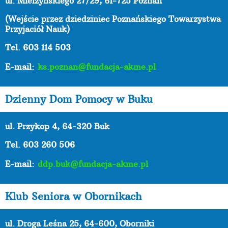
ul. Mielżyńskiego 27/29, 61-725 Poznań
(Wejście przez dziedziniec Poznańskiego Towarzystwa
Przyjaciół Nauk)
Tel. 603 114 503
E-mail:
ks.poznan@fundacja-akme.pl
Dzienny Dom Pomocy w Buku
ul. Przykop 4, 64-320 Buk
Tel. 603 260 506
E-mail:
ddp.buk@fundacja-akme.pl
Klub Seniora w Obornikach
ul. Droga Leśna 25, 64-600, Oborniki